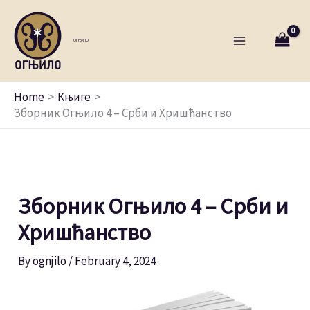
Skip
to
ОГЊИЛО
content
Home
Књиге
Зборник Огњило 4 – Срби и Хришћанство
Зборник Огњило 4 – Срби и
Хришћанство
By
ognjilo
/
February 4, 2024