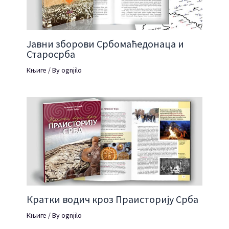
Јавни зборови Србомаћедонаца и
Старосрба
Књиге
/ By
ognjilo
Кратки водич кроз Праисторију Срба
Књиге
/ By
ognjilo