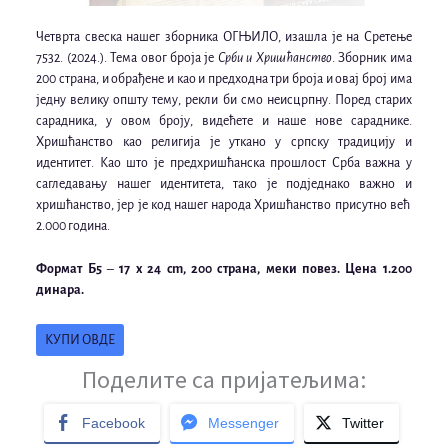
Четврта свеска нашег зборника ОГЊИЛО, изашла је на Сретење
7532. (2024.). Тема овог броја је
Срби и Хришћанство
. Зборник има
200 страна, и обрађене и као и предходна три броја и овај број има
једну велику општу тему, рекли би смо неисцрпну. Поред старих
сарадника, у овом броју, видећете и наше нове сараднике.
Хришћанство као религија је уткано у српску традицију и
идентитет. Као што је предхришћанска прошлост Срба важна у
сагледавању нашег идентитета, тако је подједнако важно и
хришћанство, јер је код нашег народа Хришћанство присутно већ
2.000 година.
Формат Б5
–
17 x 24 cm, 200 страна, меки повез.
Цена 1.200
динара.
КУПИ ОВДЕ
Поделите са пријатељима:
Facebook
Messenger
Twitter