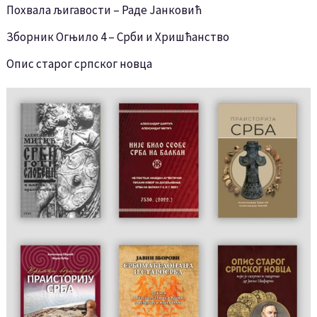
Похвала љигавости – Раде Јанковић
Зборник Огњило 4 – Срби и Хришћанство
Опис старог српског новца