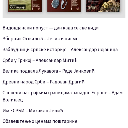
Видовдански попуст — дан када се све види
Зборник Огњило 5 – Језик и писмо
Заблудници српске историје – Александар Лојаница
Срби у Грчкој – Александар Митић
Велика подвала Лукавога – Раде Јанковић
Древни народ Срби – Радован Драгић
Словени на крајњим границама западне Европе – Адам
Волињец
Име СРБИ – Михаило Јелић
Обавештење о ценама поштарине