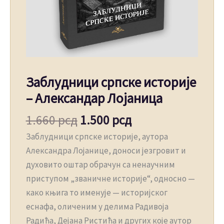
Заблудници српске историје
– Александар Лојаница
1.660
рсд
1.500
рсд
Заблудници српске историје, аутора
Александра Лојанице, доноси језгровит и
духовито оштар обрачун са ненаучним
приступом „званичне историје“, односно —
како књига то именује — историјског
еснафа, оличеним у делима Радивоја
Радића, Дејана Ристића и других које аутор