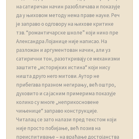
на сатиричан начин разобличава и показује
да у њиховом методу нема праве науке. Реч
је заправо о одговору на њихове критике
тзв. “романтичарске школе” који нико пре
Александра Лојанице није написао. На
разложан и аргументован начин, али уз
сатирични тон, разоткривају се механизми
заштите „историјких истина“ који нису
ништа друго него митови. Аутор не
прибегава празном негирању, већ оштро,
духовито и са јасним примерима показује
колико су многе „неприкосновене
чињенице“ заправо конструкције.
Читалац се зато налази пред текстом који
није просто побијање, већ позив на
преиспитивање – на враћање достојанства