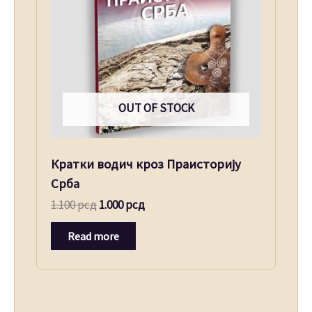
OUT OF STOCK
Кратки водич кроз Праисторију
Срба
1.100
рсд
1.000
рсд
Read more