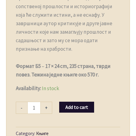
сопственој прошлости и историографији
која ће служити истини, а не еснафу. У
завршници аутор критикује и друге јавне
личности које нам замагљују прошлост и
садашњост и зато му се мора одати
признање на храбрости.
Формат Б5
–
17 × 24 cm, 235 страна, тврди
повез. Тежина једне књиге око 570 г.
Availability:
In stock
Add to cart
-
+
Category:
Књиге