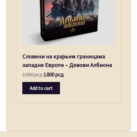
Словени на крајњим границама
западне Европе – Дивови Албиона
2.000
рсд
1.800
рсд
Add to cart