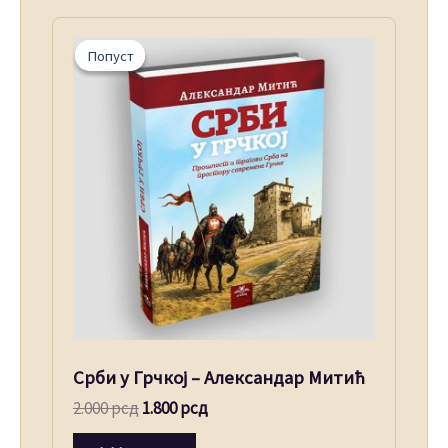
Original
Current
price
price
Попуст
Попуст
was:
is:
2.000 рсд.
1.800 рсд.
Срби у Грчкој – Александар Митић
2.000
рсд
1.800
рсд