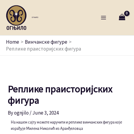
Skip
to
ОГЊИЛО
content
Home
Винчанске фигуре
Реплике праисторијских фигура
Реплике праисторијских
фигура
By
ognjilo
/
June 3, 2024
На нашем сајту можете наручити и реплике винчанских фигура које
израђује Милена Николић из Аранђеловца