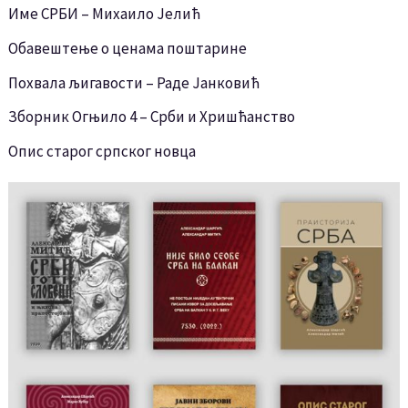
Име СРБИ – Михаило Јелић
Обавештење о ценама поштарине
Похвала љигавости – Раде Јанковић
Зборник Огњило 4 – Срби и Хришћанство
Опис старог српског новца