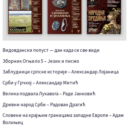
Видовдански попуст — дан када се све види
Зборник Огњило 5 – Језик и писмо
Заблудници српске историје – Александар Лојаница
Срби у Грчкој – Александар Митић
Велика подвала Лукавога – Раде Јанковић
Древни народ Срби – Радован Драгић
Словени на крајњим границама западне Европе – Адам
Волињец