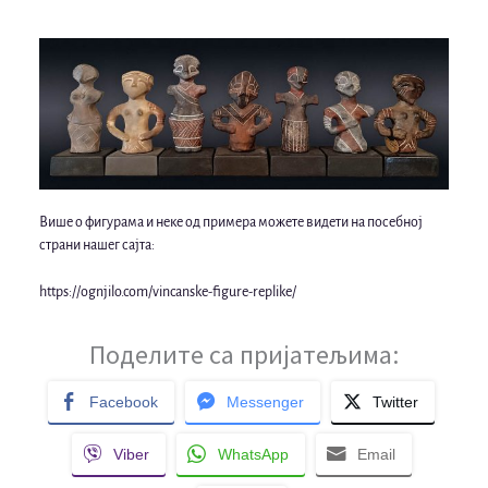
Више о фигурама и неке од примера можете видети на посебној
страни нашег сајта:
https://ognjilo.com/vincanske-figure-replike/
Поделите са пријатељима:
Facebook
Messenger
Twitter
Viber
WhatsApp
Email