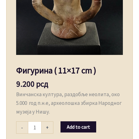
Фигурина ( 11×17 cm )
9.200
рсд
Винчанска култура, раздобље неолита, око
5.000 год п.н.е, археолошка збирка Народног
музеја у Нишу.
Add to cart
-
+