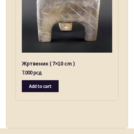
Жртвеник ( 7×10 cm )
7.000
рсд
Add to cart