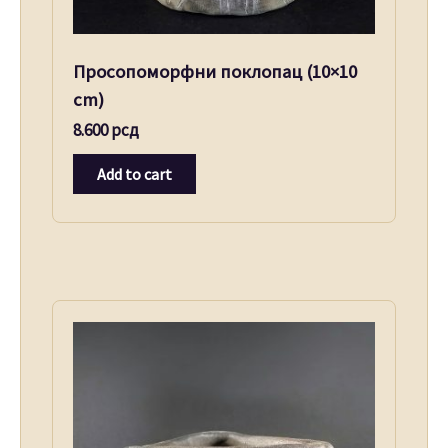
Просопоморфни поклопац (10×10
cm)
8.600
рсд
Add to cart